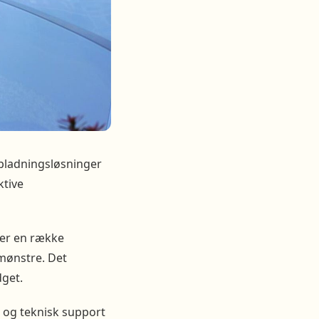
opladningsløsninger
ktive
der en række
smønstre. Det
dget.
 og teknisk support