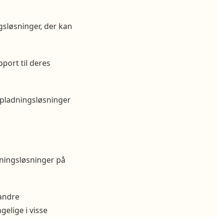
gsløsninger, der kan
port til deres
 opladningsløsninger
ningsløsninger på
andre
elige i visse