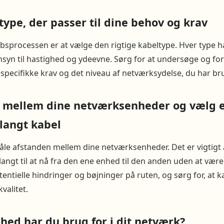
ype, der passer til dine behov og krav
købsprocessen er at vælge den rigtige kabeltype. Hver type h
n til hastighed og ydeevne. Sørg for at undersøge og fors
 specifikke krav og det niveau af netværksydelse, du har bru
 mellem dine netværksenheder og vælg 
 langt kabel
åle afstanden mellem dine netværksenheder. Det er vigtigt 
t langt til at nå fra den ene enhed til den anden uden at vær
otentielle hindringer og bøjninger på ruten, og sørg for, at 
valitet.
hed har du brug for i dit netværk?