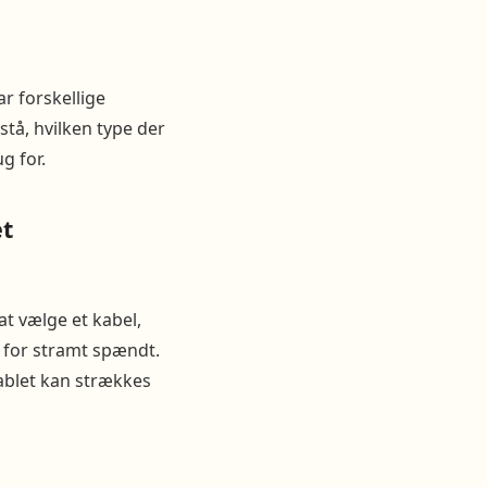
ar forskellige
tå, hvilken type der
g for.
et
at vælge et kabel,
e for stramt spændt.
kablet kan strækkes