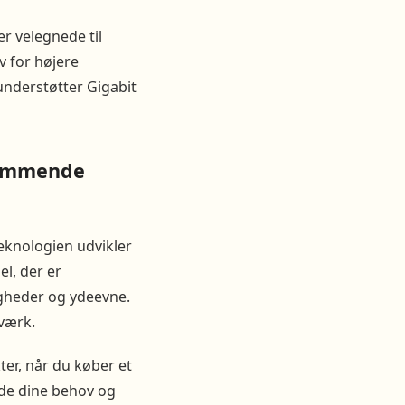
r velegnede til
 for højere
understøtter Gigabit
 kommende
Teknologien udvikler
l, der er
gheder og ydeevne.
tværk.
ter, når du køber et
lde dine behov og