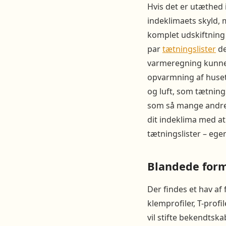
Hvis det er utæthed 
indeklimaets skyld, 
komplet udskiftning 
par
tætningslister
de
varmeregning kunne 
opvarmning af huset
og luft, som tætning
som så mange andre a
dit indeklima med a
tætningslister – egen
Blandede for
Der findes et hav af 
klemprofiler, T-prof
vil stifte bekendtska