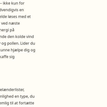
– ikke kun for
dvendigvis en
fælde løses med et
g ved næste
nergi på
nde den kolde vind
 og pollen. Lider du
 kunne hjælpe dig og
affe sig
gelænderlister,
ynlighed en type, du
mlig til at fortætte