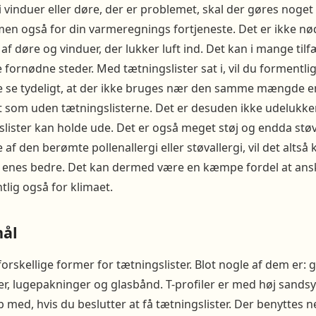
i vinduer eller døre, der er problemet, skal der gøres noget 
men også for din varmeregnings fortjeneste. Det er ikke nø
af døre og vinduer, der lukker luft ind. Det kan i mange til
 fornødne steder. Med tætningslister sat i, vil du formentli
se tydeligt, at der ikke bruges nær den samme mængde e
 som uden tætningslisterne. Det er desuden ikke udelukke
slister kan holde ude. Det er også meget støj og endda støv
f den berømte pollenallergi eller støvallergi, vil det altså
t enes bedre. Det kan dermed være en kæmpe fordel at ansk
tlig også for klimaet.
mål
forskellige former for tætningslister. Blot nogle af dem er: 
iler, lugepakninger og glasbånd. T-profiler er med høj sands
b med, hvis du beslutter at få tætningslister. Der benyttes ne