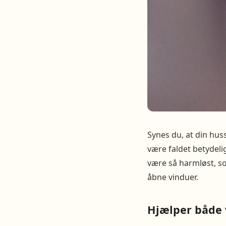
Synes du, at din hu
være faldet betydel
være så harmløst, s
åbne vinduer.
Hjælper både 