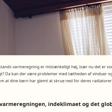
sstands varmeregning er mistænkeligt høj, især nu det er 
igt? Da kan der være problemer med tætheden af vinduer og 
om at dine børn har glemt at skrue ned for deres radiator
varmeregningen, indeklimaet og det glob