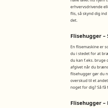
have lavet flis hjem 
erhvervsdrivende ell
flis, så skynd dig ind
det.
Flisehugger – 
En flisemaskine er s
du i stedet for at br
du kan f.eks. bruge d
afgivet når du brænde
flisehugger gør du n
overskud til et andet
noget for dig? Så få f
Flisehugger – 