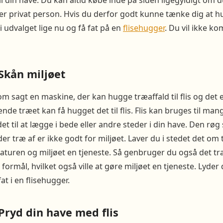
til din have. Du kan altid købe inde på siden ligegyldigt om d
er privat person. Hvis du derfor godt kunne tænke dig at hug
 i udvalget lige nu og få fat på en
flisehugger
. Du vil ikke ko
Skån miljøet
om sagt en maskine, der kan hugge træaffald til flis og det e
ænde træet kan få hugget det til flis. Flis kan bruges til man
et til at lægge i bede eller andre steder i din have. Den røg
r træ af er ikke godt for miljøet. Laver du i stedet det om t
aturen og miljøet en tjeneste. Så genbruger du også det tr
 formål, hvilket også ville at gøre miljøet en tjeneste. Lyde
at i en flisehugger.
Pryd din have med flis