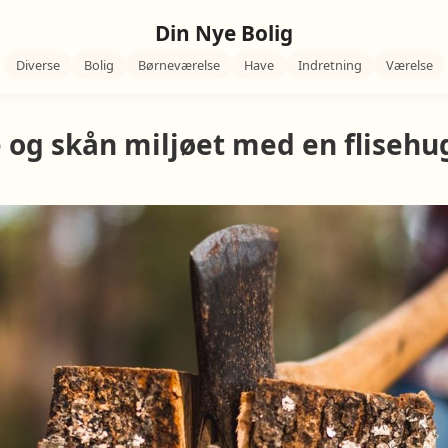
Din Nye Bolig
Diverse
Bolig
Børneværelse
Have
Indretning
Værelse
 og skån miljøet med en flisehu