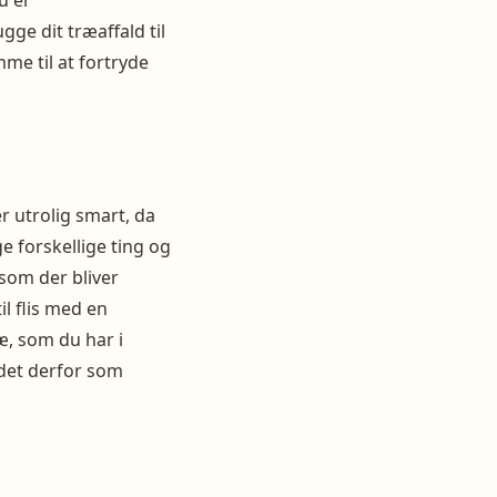
u er
ge dit træaffald til
mme til at fortryde
r utrolig smart, da
ge forskellige ting og
 som der bliver
il flis med en
æ, som du har i
r det derfor som