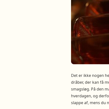
Det er ikke nogen he
dråber, der kan få m
smagsløg. På den må
hverdagen, og derfor
slappe af, mens du n