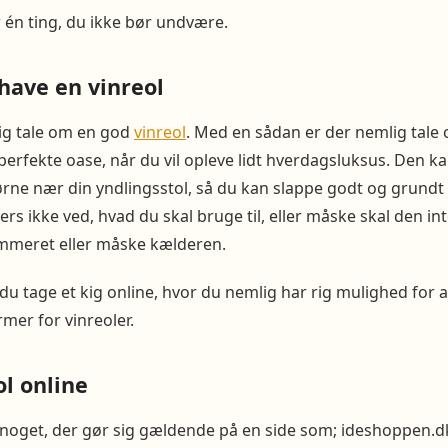
r én ting, du ikke bør undvære.
have en vinreol
lig tale om en god
vinreol
. Med en sådan er der nemlig tale
perfekte oase, når du vil opleve lidt hverdagsluksus. Den k
jørne nær din yndlingsstol, så du kan slappe godt og grundt
ers ikke ved, hvad du skal bruge til, eller måske skal den i
mmeret eller måske kælderen.
du tage et kig online, hvor du nemlig har rig mulighed for a
rmer for vinreoler.
ol online
 noget, der gør sig gældende på en side som; ideshoppen.dk