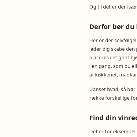
Og til det er der isæ
Derfor bør du 
Her er der selvfølge
lader dig skabe den 
placeres i et godt h
i en gang, som du ell
af køkkenet, madka
Uanset hvad, så bør 
række forskellige fo
Find din vinre
Det er for eksempel