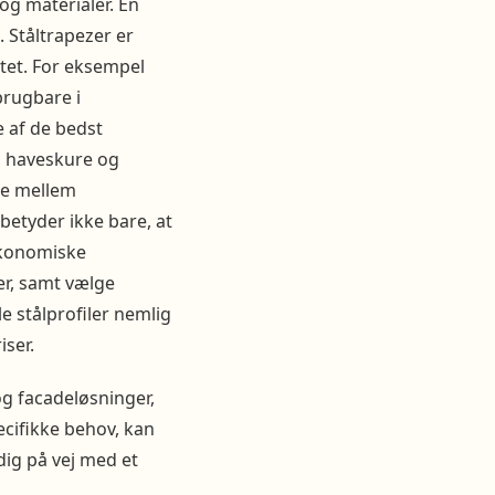
og materialer. En
. Ståltrapezer er
ritet. For eksempel
brugbare i
e af de bedst
, haveskure og
ge mellem
 betyder ikke bare, at
Økonomiske
er, samt vælge
le stålprofiler nemlig
iser.
 og facadeløsninger,
ecifikke behov, kan
ig på vej med et