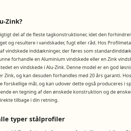
u-Zink?
igtigt del af de fleste tagkonstruktioner, idet den forhindrer
t og resultere i vandskader, fugt eller råd. Hos Profilmeta
 af vindskede inddækninger, der føres som standardinddækn
nne forhandle en Aluminium vindskede eller en Zink vindsk
 stedet en vindskede i Alu-Zink. Denne model er en god løsn
r Zink, og kan desuden forhandles med 20 års garanti. Hos 
 forskellige mål, og kan udover dette også produceres i s
sende en tegning af den ønskede konstruktion og de ønsked
rekte tilbage i din retning.
alle typer stålprofiler