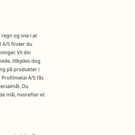
 regn og sne i at
l A/S finder du
inger. Vil din
ede, tilbydes dog
ing på produkter i
Profilmetal A/S fås
pecialmål. Du
e mål, hvorefter et