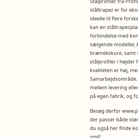
Stålprofiler fra Pro
ståltrapez er for eks
ideelle til flere for
kan en ståltrapezpla
forbindelse med kons
sælgende modeller, 
brændeskure, samt s
stålprofiler i højder
kvaliteten er høj, 
Samarbejdsområde. Li
mellem levering eller
på egen fabrik, og f
Besøg derfor www.prof
der passer både stør
du også her finde k
smil!