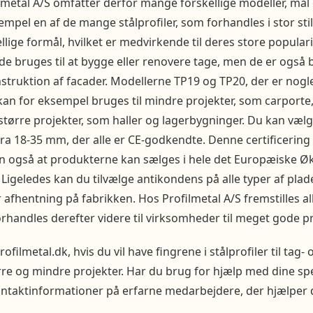
filmetal A/S omfatter derfor mange forskellige modeller, mål 
empel en af de mange stålprofiler, som forhandles i stor stil
skellige formål, hvilket er medvirkende til deres store popula
de bruges til at bygge eller renovere tage, men de er også 
truktion af facader. Modellerne TP19 og TP20, der er nogl
kan for eksempel bruges til mindre projekter, som carporte
tørre projekter, som haller og lagerbygninger. Du kan væl
 fra 18-35 mm, der alle er CE-godkendte. Denne certificering
men også at produkterne kan sælges i hele det Europæiske 
geledes kan du tilvælge antikondens på alle typer af plad
 afhentning på fabrikken. Hos Profilmetal A/S fremstilles al
orhandles derefter videre til virksomheder til meget gode pr
ilmetal.dk, hvis du vil have fingrene i stålprofiler til tag-
re og mindre projekter. Har du brug for hjælp med dine sp
ontaktinformationer på erfarne medarbejdere, der hjælper d