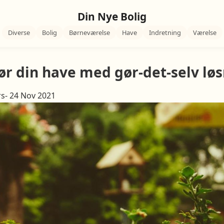
Din Nye Bolig
Diverse
Bolig
Børneværelse
Have
Indretning
Værelse
ør din have med gør-det-selv lø
s- 24 Nov 2021