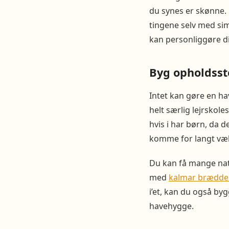
du synes er skønne. 
tingene selv med sim
kan personliggøre di
Byg opholdsste
Intet kan gøre en hav
helt særlig lejrskol
hvis i har børn, da d
komme for langt væ
Du kan få mange natu
med
kalmar brædde
i’et, kan du også by
havehygge.