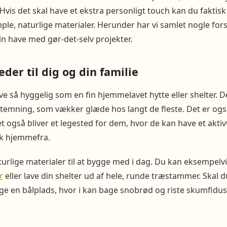
Hvis det skal have et ekstra personligt touch kan du faktis
ple, naturlige materialer. Herunder har vi samlet nogle fors
n have med gør-det-selv projekter.
der til dig og din familie
e så hyggelig som en fin hjemmelavet hytte eller shelter. De
estemning, som vækker glæde hos langt de fleste. Det er og
et også bliver et legested for dem, hvor de kan have et aktiv
k hjemmefra.
rlige materialer til at bygge med i dag. Du kan eksempelv
r
eller lave din shelter ud af hele, runde træstammer. Skal 
gge en bålplads, hvor i kan bage snobrød og riste skumfiduse