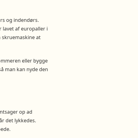
rs og indendørs.
lavet af europaller i
n skruemaskine at
sommeren eller bygge
 så man kan nyde den
røntsager op ad
år det lykkedes.
bede.