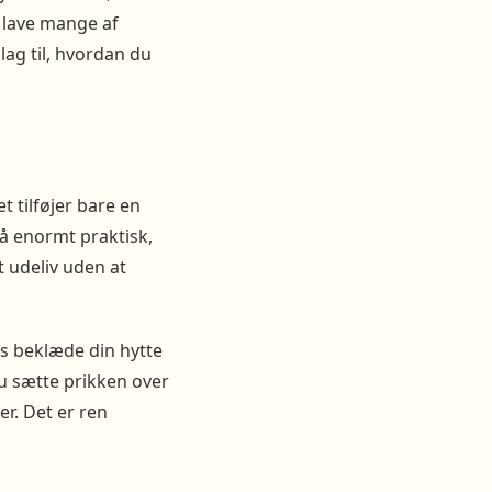
k lave mange af
lag til, hvordan du
t tilføjer bare en
så enormt praktisk,
t udeliv uden at
is beklæde din hytte
du sætte prikken over
r. Det er ren