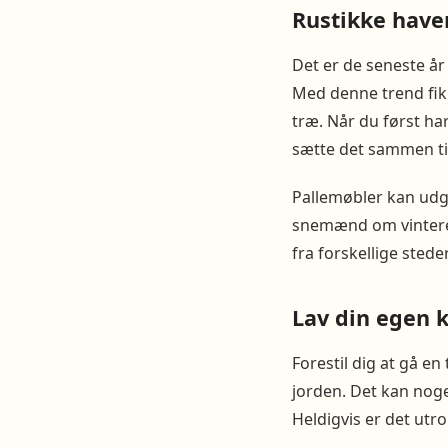
Rustikke have
Det er de seneste å
Med denne trend fik 
træ. Når du først h
sætte det sammen til
Pallemøbler kan udg
snemænd om vinteren
fra forskellige sted
Lav din egen 
Forestil dig at gå e
jorden. Det kan noge
Heldigvis er det ut