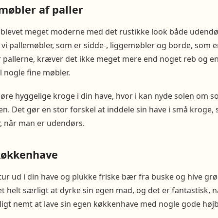
møbler af paller
r blevet meget moderne med det rustikke look både udendø
vi pallemøbler, som er sidde-, liggemøbler og borde, som er 
ar pallerne, kræver det ikke meget mere end noget reb og e
 nogle fine møbler.
øre hyggelige kroge i din have, hvor i kan nyde solen om 
. Det gør en stor forskel at inddele sin have i små kroge,
er, når man er udendørs.
køkkenhave
n tur ud i din have og plukke friske bær fra buske og hive g
t helt særligt at dyrke sin egen mad, og det er fantastisk, n
roligt nemt at lave sin egen køkkenhave med nogle gode høj