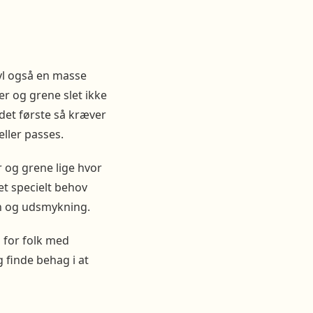
ivl også en masse
er og grene slet ikke
 det første så kræver
eller passes.
r og grene lige hvor
get specielt behov
gn og udsmykning.
 for folk med
g finde behag i at