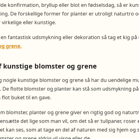
olde konfirmation, bryllup eller blot en fødselsdag, så er ku
ing. De forskellige former for planter er utroligt naturtro 
 virkelige eller kunstige.
 en fantastisk udsmykning eller dekoration så tag et kig på 
og grene.
f kunstige blomster og grene
g nogle kunstige blomster og grene så har du uendelige mu
. De flotte blomster og planter kan stå som udsmykning på 
flot buket til en gave.
m blomster, planter og grene giver en rigtig god og natur
ætte det lige som man vil, om det så er tulipaner, roser 
et kan ses, som at tage en del af naturen med sig hjem og s
mster og grene aldrig vil visne eller dø.