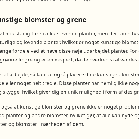
unstige blomster og grene
 vil nok stadig foretrække levende planter, men der uden tv
turlige og levende planter, hvilket er noget kunstige blomst
ange fordele ved at have disse nøje udarbejdet planter. For
 grønne fingre og er en ekspert, da de hverken skal vandes 
el af arbejde, så kan du også placere dine kunstige blomste
ejde eller noget helt tredje. Disse planter har nemlig ikke no
g skygge, hvilket giver dig en unik mulighed i form af desi
r også at kunstige blomster og grene ikke er noget problem
od planter og andre blomster, hvilket gør, at alle kan nyde o
nter og blomster i nærheden af dem.