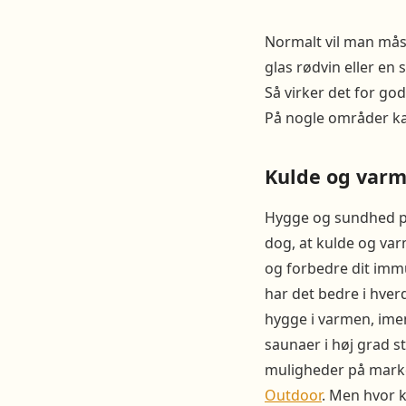
Normalt vil man måsk
glas rødvin eller en 
Så virker det for go
På nogle områder ka
Kulde og var
Hygge og sundhed pa
dog, at kulde og var
og forbedre dit immu
har det bedre i hver
hygge i varmen, imen
saunaer i høj grad s
muligheder på marke
Outdoor
. Men hvor k