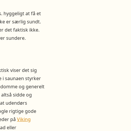
 hyggeligt at få et
kke er særlig sundt.
 det faktisk ikke.
ver sundere.
sk viser det sig
e i saunaen styrker
sygdomme og generelt
 altså sidde og
, at udendørs
ogle rigtige gode
heder på
Viking
ad eller