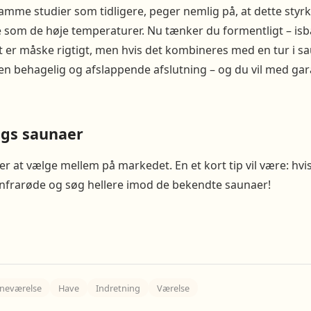
amme studier som tidligere, peger nemlig på, at dette styr
om de høje temperaturer. Nu tænker du formentligt – isba
t er måske rigtigt, men hvis det kombineres med en tur i s
 en behagelig og afslappende afslutning – og du vil med gar
ags saunaer
 at vælge mellem på markedet. En et kort tip vil være: hvis
infrarøde og søg hellere imod de bekendte saunaer!
neværelse
Have
Indretning
Værelse