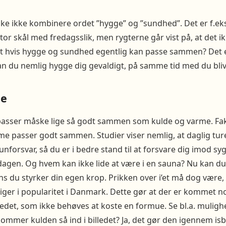
e ikke kombinere ordet ”hygge” og ”sundhed”. Det er f.eks.
stor skål med fredagsslik, men rygterne går vist på, at det i
dt hvis hygge og sundhed egentlig kan passe sammen? Det er
n du nemlig hygge dig gevaldigt, på samme tid med du bli
me
sser måske lige så godt sammen som kulde og varme. Fakti
me passer godt sammen. Studier viser nemlig, at daglig tur
nforsvar, så du er i bedre stand til at forsvare dig imod 
dagen. Og hvem kan ikke lide at være i en sauna? Nu kan du
s du styrker din egen krop. Prikken over i’et må dog være
tiger i popularitet i Danmark. Dette gør at der er kommet n
det, som ikke behøves at koste en formue. Se bl.a. mulig
ommer kulden så ind i billedet? Ja, det gør den igennem isb