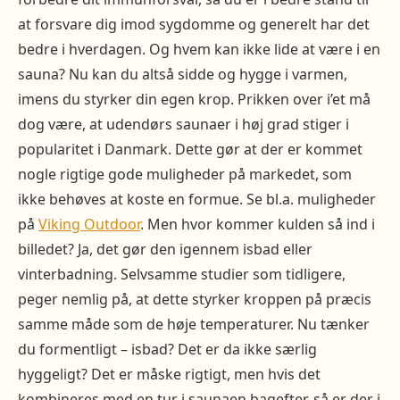
at forsvare dig imod sygdomme og generelt har det
bedre i hverdagen. Og hvem kan ikke lide at være i en
sauna? Nu kan du altså sidde og hygge i varmen,
imens du styrker din egen krop. Prikken over i’et må
dog være, at udendørs saunaer i høj grad stiger i
popularitet i Danmark. Dette gør at der er kommet
nogle rigtige gode muligheder på markedet, som
ikke behøves at koste en formue. Se bl.a. muligheder
på
Viking Outdoor
. Men hvor kommer kulden så ind i
billedet? Ja, det gør den igennem isbad eller
vinterbadning. Selvsamme studier som tidligere,
peger nemlig på, at dette styrker kroppen på præcis
samme måde som de høje temperaturer. Nu tænker
du formentligt – isbad? Det er da ikke særlig
hyggeligt? Det er måske rigtigt, men hvis det
kombineres med en tur i saunaen bagefter, så er der i