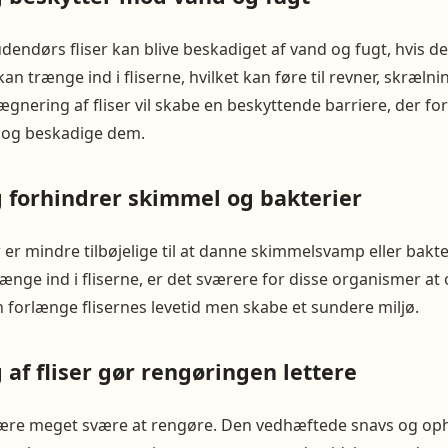
endørs fliser kan blive beskadiget af vand og fugt, hvis de
n trænge ind i fliserne, hvilket kan føre til revner, skræl
ægnering af fliser vil skabe en beskyttende barriere, der for
e og beskadige dem.
forhindrer skimmel og bakterier
er mindre tilbøjelige til at danne skimmelsvamp eller bakteri
rænge ind i fliserne, er det sværere for disse organismer at
un forlænge flisernes levetid men skabe et sundere miljø.
af fliser gør rengøringen lettere
 være meget svære at rengøre. Den vedhæftede snavs og oph