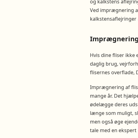
og kalkstens aflejri
Ved imprægnering af f
kalkstensaflejringer 
Imprægnering 
Hvis dine fliser ikk
daglig brug, vejrfo
flisernes overflade,
Imprægnering af fliser
mange år. Det hjælp
ødelægge deres udsee
længe som muligt, sk
men også øge ejendo
tale med en ekspert 