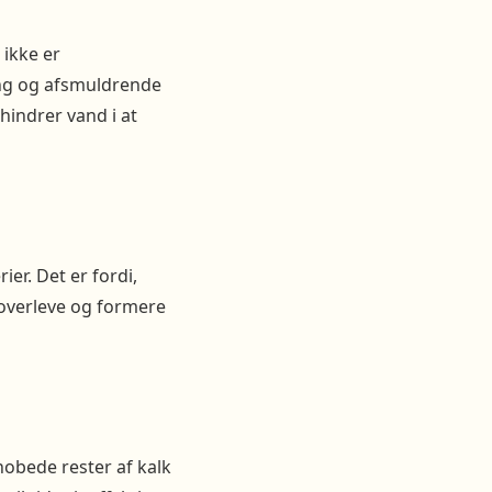
 ikke er
ning og afsmuldrende
hindrer vand i at
er. Det er fordi,
 overleve og formere
obede rester af kalk