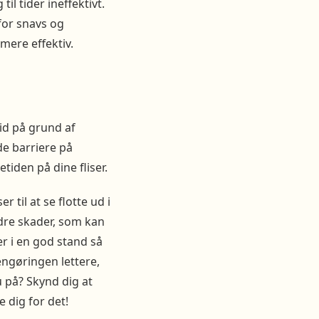
l tider ineffektivt.
 for snavs og
 mere effektiv.
tid på grund af
de barriere på
tiden på dine fliser.
r til at se flotte ud i
dre skader, som kan
er i en god stand så
engøringen lettere,
på? Skynd dig at
 dig for det!