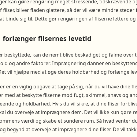
nger kan gøre rengøring meget stressende, tidskrævende og ti
liser, bliver fladen glattere, så der vil være mindre steder
at binde sig til. Dette gør rengøringen af fliserne lettere og
forlænger flisernes levetid
e er beskyttede, kan de nemt blive beskadiget og falme over 
rhold og andre faktorer. Imprægnering danner en beskytten
 Det vil hjælpe med at øge deres holdbarhed og forlænge leve
 er en vigtig opgave at tage på sig, når du vil have dine flise
er med at beskytte fliserne mod fugt, skimmel, snavs og an
nde og holdbarhed. Hvis du vil sikre, at dine fliser forbliv
al du overveje at imprægnere dem. Det vil ikke kun gøre r
mmens værdi og skabe et sundere rum. Så hvad venter du 
og begynd at overveje at imprægnere dine fliser. De vil takke