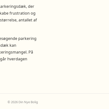
parkeringsdæk, der
 skabe frustration og
tørrelse, antallet af
 besøgende parkering
gsdæk kan
keringsmangel. På
 går hverdagen
© 2026 Din Nye Bolig