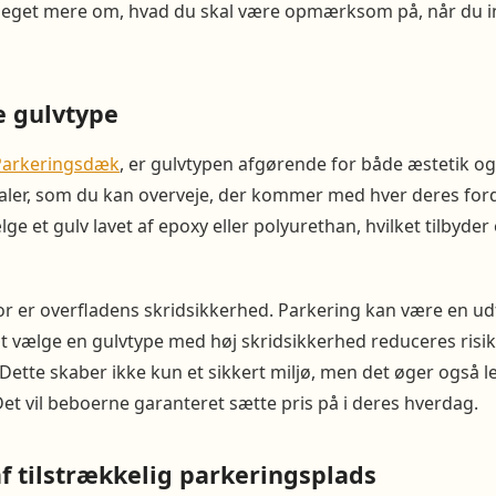
eget mere om, hvad du skal være opmærksom på, når du i
e gulvtype
Parkeringsdæk
, er gulvtypen afgørende for både æstetik og 
rialer, som du kan overveje, der kommer med hver deres for
e et gulv lavet af epoxy eller polyurethan, hvilket tilbyder 
tor er overfladens skridsikkerhed. Parkering kan være en u
d at vælge en gulvtype med høj skridsikkerhed reduceres risi
 Dette skaber ikke kun et sikkert miljø, men det øger også l
t vil beboerne garanteret sætte pris på i deres hverdag.
f tilstrækkelig parkeringsplads