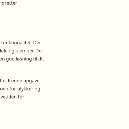
ndretter
funktionalitet. Der
dele og ulemper. Du
en god løsning til dit
dfordrende opgave,
koen for ulykker og
evetiden for