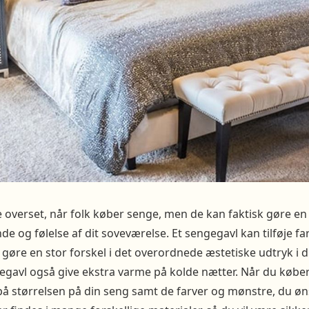
e overset, når folk køber senge, men de kan faktisk gøre en s
 og følelse af dit soveværelse. Et sengegavl kan tilføje fa
 gøre en stor forskel i det overordnede æstetiske udtryk i d
gavl også give ekstra varme på kolde nætter. Når du købe
 på størrelsen på din seng samt de farver og mønstre, du øn