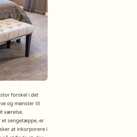
tor forskel i det
rve og mønster til
it værelse.
r et sengetæppe, er
sker at inkorporere i