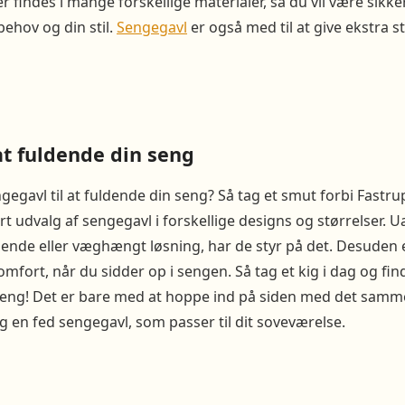
findes i mange forskellige materialer, så du vil være sikker
behov og din stil.
Sengegavl
er også med til at give ekstra sti
at fuldende din seng
ngegavl til at fuldende din seng? Så tag et smut forbi Fastr
ort udvalg af sengegavl i forskellige designs og størrelser. 
tående eller væghængt løsning, har de styr på det. Desuden
omfort, når du sidder op i sengen. Så tag et kig i dag og fin
seng! Det er bare med at hoppe ind på siden med det samme 
ig en fed sengegavl, som passer til dit soveværelse.