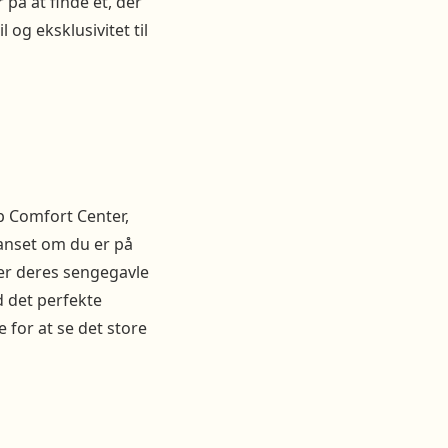
 på at finde et, der
l og eksklusivitet til
up Comfort Center,
Uanset om du er på
 er deres sengegavle
d det perfekte
for at se det store