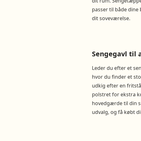
dit rum. Sengetæpper 
passer til både dine 
dit soveværelse.
Sengegavl til 
Leder du efter et se
hvor du finder et st
udkig efter en frits
polstret for ekstra k
hovedgærde til din 
udvalg, og få købt d