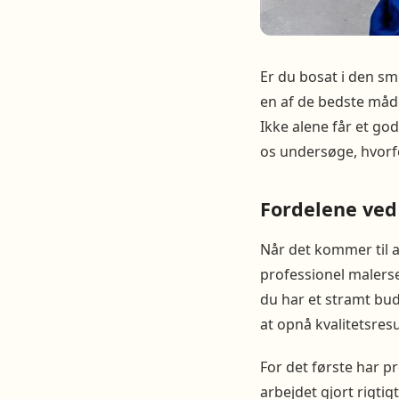
Er du bosat i den sm
en af de bedste måder
Ikke alene får et go
os undersøge, hvorf
Fordelene ved
Når det kommer til a
professionel malerse
du har et stramt budg
at opnå kvalitetsresu
For det første har p
arbejdet gjort rigtig