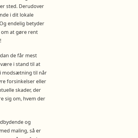
nder sted. Derudover
de i dit lokale
 Og endelig betyder
g om at gøre rent
!
rdan de får mest
være i stand til at
i modsætning til når
re forsinkelser eller
tuelle skader, der
re sig om, hvem der
 indbydende og
p med maling, så er