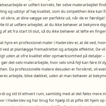
edelsesarbejde er udført korrekt, før selve malerarbejdet fi
ing og udstyr af høj kvalitet, som du simpelthen ikke kan fin
il sikre, at dine vægge ser perfekte ud, når de er færdige!
lle til at udføre arbejdet, at du ikke behøver at bekymre di
 af alt fra start til slut, så du ikke behøver at løfte en finger
at hyre en professionel maler i Haderslev er, at de ved, hvo
d ved at planlægge fremadrettet og arbejde effektivt. De vil 
igt uden at ofre kvalitet eller opmærksomhed på detaljer – 
ør-det-selv-malerarbejde, hvor selv små fejl kan føre til dy
hen. Da professionelle malere desuden er forsikret, vil even
eres arbejde, blive dækket, uden at man behøver at bekym
ærdi og stil til ethvert rum, samtidig med at det føles mere
or i Haderslev og har brug for hjælp til at pifte dit hjem o