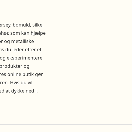
rsey, bomuld, silke,
ehør, som kan hjælpe
r og metalliske
s du leder efter et
v og eksperimentere
tsprodukter og
res online butik gør
en. Hvis du vil
d at dykke ned i.