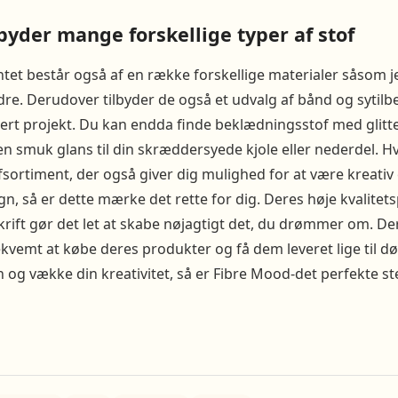
byder mange forskellige typer af stof
et består også af en række forskellige materialer såsom je
e. Derudover tilbyder de også et udvalg af bånd og sytilb
ert projekt. Du kan endda finde beklædningsstof med glitte
en smuk glans til din skræddersyede kjole eller nederdel. Hvi
ofsortiment, der også giver dig mulighed for at være kreati
gn, så er dette mærke det rette for dig. Deres høje kvalite
krift gør det let at skabe nøjagtigt det, du drømmer om. De
vemt at købe deres produkter og få dem leveret lige til dør
og vække din kreativitet, så er Fibre Mood-det perfekte ste