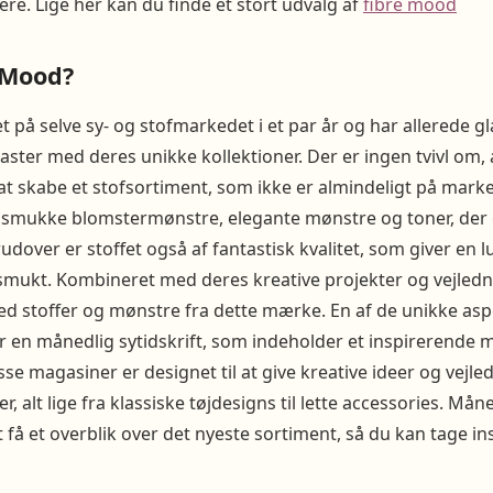
e. Lige her kan du finde et stort udvalg af
fibre mood
 Mood?
 på selve sy- og stofmarkedet i et par år og har allerede 
aster med deres unikke kollektioner. Der er ingen tvivl om,
t skabe et stofsortiment, som ikke er almindeligt på mark
 smukke blomstermønstre, elegante mønstre og toner, der e
udover er stoffet også af fantastisk kvalitet, som giver en l
 smukt. Kombineret med deres kreative projekter og vejledn
ed stoffer og mønstre fra dette mærke. En af de unikke asp
der en månedlig sytidskrift, som indeholder et inspirerende 
se magasiner er designet til at give kreative ideer og vejle
er, alt lige fra klassiske tøjdesigns til lette accessories. M
 få et overblik over det nyeste sortiment, så du kan tage in