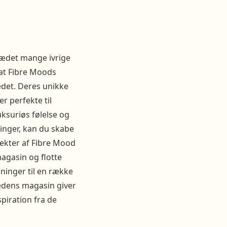
glædet mange ivrige
 at Fibre Moods
edet. Deres unikke
r perfekte til
uksuriøs følelse og
inger, kan du skabe
ekter af Fibre Mood
magasin og flotte
dninger til en række
ånedens magasin giver
spiration fra de