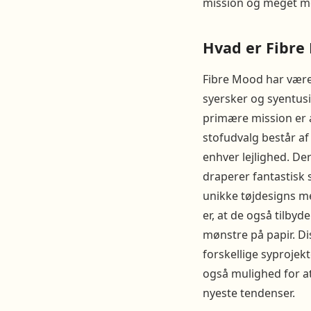
mission og meget mer
Hvad er Fibre
Fibre Mood har været
syersker og syentusi
primære mission er a
stofudvalg består af
enhver lejlighed. Der
draperer fantastisk
unikke tøjdesigns m
er, at de også tilby
mønstre på papir. Dis
forskellige syprojekt
også mulighed for at
nyeste tendenser.