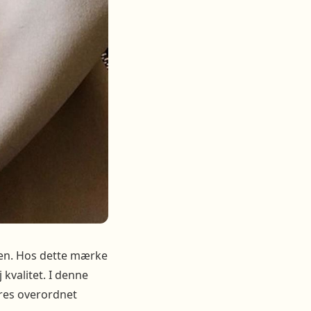
iden. Hos dette mærke
 kvalitet. I denne
res overordnet