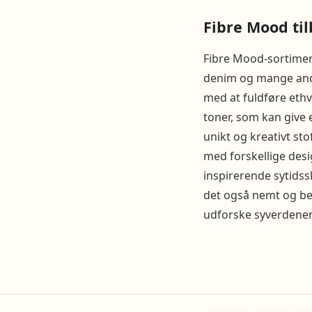
Fibre Mood til
Fibre Mood-sortiment
denim og mange andr
med at fuldføre ethv
toner, som kan give 
unikt og kreativt st
med forskellige desi
inspirerende sytidss
det også nemt og bek
udforske syverdenen 