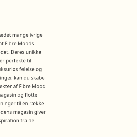
glædet mange ivrige
 at Fibre Moods
edet. Deres unikke
r perfekte til
uksuriøs følelse og
inger, kan du skabe
ekter af Fibre Mood
magasin og flotte
dninger til en række
ånedens magasin giver
spiration fra de