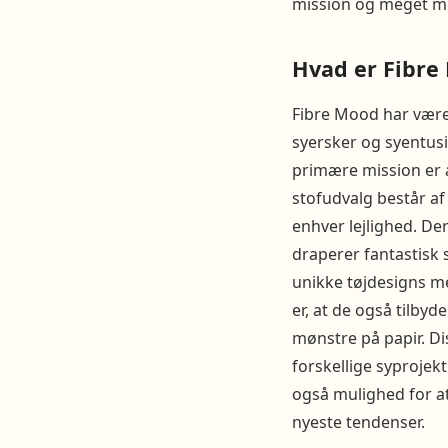
mission og meget mer
Hvad er Fibre
Fibre Mood har været
syersker og syentusi
primære mission er a
stofudvalg består af
enhver lejlighed. Der
draperer fantastisk
unikke tøjdesigns m
er, at de også tilby
mønstre på papir. Dis
forskellige syprojekt
også mulighed for at
nyeste tendenser.