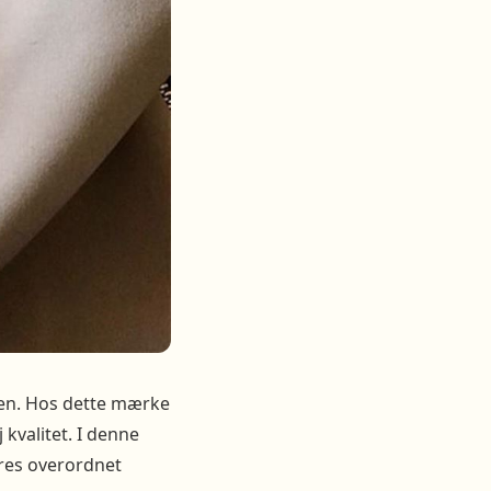
iden. Hos dette mærke
 kvalitet. I denne
res overordnet