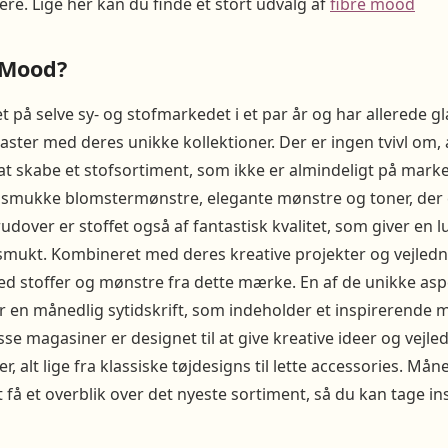
e. Lige her kan du finde et stort udvalg af
fibre mood
 Mood?
 på selve sy- og stofmarkedet i et par år og har allerede 
aster med deres unikke kollektioner. Der er ingen tvivl om,
t skabe et stofsortiment, som ikke er almindeligt på mark
 smukke blomstermønstre, elegante mønstre og toner, der e
udover er stoffet også af fantastisk kvalitet, som giver en l
 smukt. Kombineret med deres kreative projekter og vejledn
ed stoffer og mønstre fra dette mærke. En af de unikke asp
der en månedlig sytidskrift, som indeholder et inspirerende 
se magasiner er designet til at give kreative ideer og vejle
er, alt lige fra klassiske tøjdesigns til lette accessories. M
 få et overblik over det nyeste sortiment, så du kan tage in