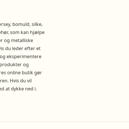
rsey, bomuld, silke,
ehør, som kan hjælpe
r og metalliske
s du leder efter et
v og eksperimentere
tsprodukter og
res online butik gør
en. Hvis du vil
d at dykke ned i.