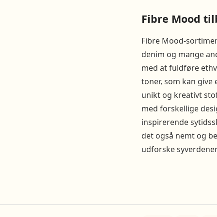
Fibre Mood til
Fibre Mood-sortiment
denim og mange andr
med at fuldføre ethv
toner, som kan give 
unikt og kreativt st
med forskellige desi
inspirerende sytidss
det også nemt og bek
udforske syverdenen 