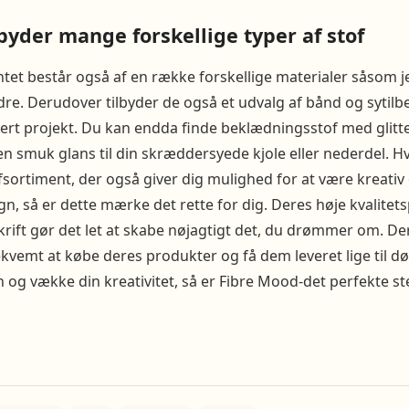
byder mange forskellige typer af stof
et består også af en række forskellige materialer såsom je
e. Derudover tilbyder de også et udvalg af bånd og sytilb
ert projekt. Du kan endda finde beklædningsstof med glitte
en smuk glans til din skræddersyede kjole eller nederdel. Hvi
ofsortiment, der også giver dig mulighed for at være kreati
gn, så er dette mærke det rette for dig. Deres høje kvalite
krift gør det let at skabe nøjagtigt det, du drømmer om. De
vemt at købe deres produkter og få dem leveret lige til dør
og vække din kreativitet, så er Fibre Mood-det perfekte ste