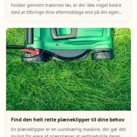
hvisker gennem træernes løv, er der ikke noget bedre
sted at tilbringe dine eftermiddage end på din egen
terrasse eller i din have. For at fuldende di
Find den helt rette plæneklipper til dine behov
En plæneklipper er en uundværlig maskine, der gør det
muligt for ejere af græsplæner at vedligeholde deres